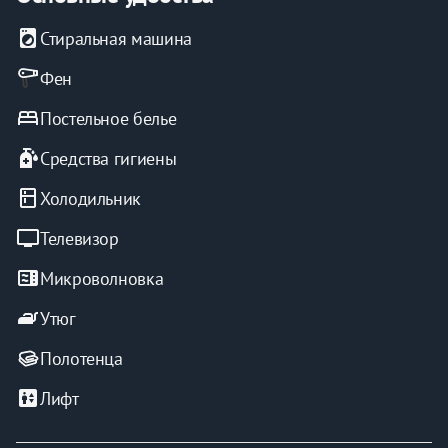
local_laundry_service
Стиральная машина
Фен
bed
Постельное белье
sanitizer
Средства гигиены
kitchen
Холодильник
tv
Телевизор
microwave
Микроволновка
iron
Утюг
Полотенца
elevator
Лифт