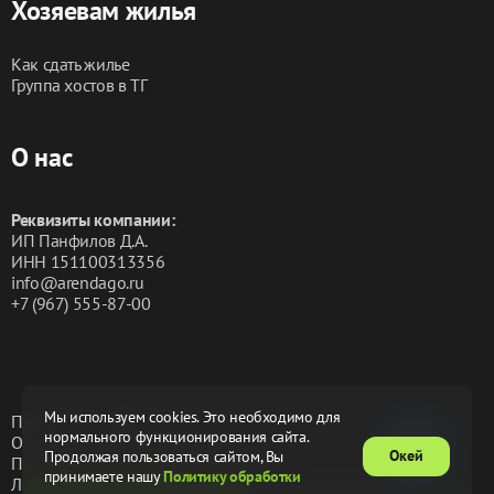
Хозяевам жилья
Как сдать жилье
Группа хостов в ТГ
О нас
Реквизиты компании:
ИП Панфилов Д.А.
ИНН 151100313356
info@arendago.ru
+7 (967) 555-87-00
Мы используем cookies. Это необходимо для
Политика конфиденциальности
нормального функционирования сайта.
Обработка персональных данных
Окей
Продолжая пользоваться сайтом, Вы
Пользовательское соглашение
Оферта
принимаете нашу
Политику обработки
Лицензионное соглашение