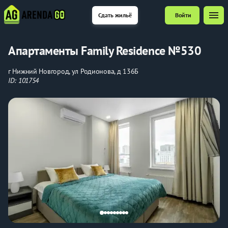
menu
Сдать жильё
Войти
Апартаменты Family Residence №530
г Нижний Новгород, ул Родионова, д 136Б
ID: 101754