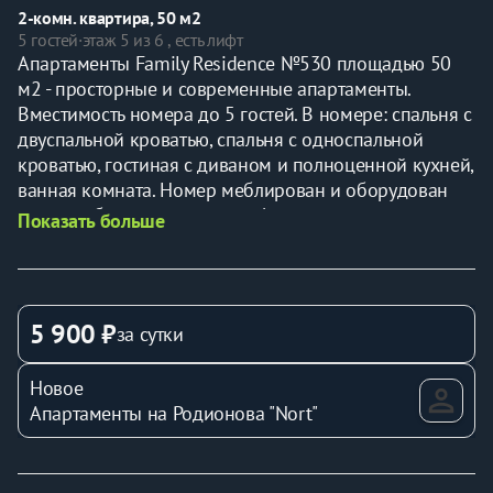
2-комн. квартира, 50 м2
5 гостей
·
этаж 5 из 6 , есть лифт
Апартаменты Family Residence №530 площадью 50 
м2 - просторные и современные апартаменты. 
Вместимость номера до 5 гостей. В номере: спальня с 
двуспальной кроватью, спальня с односпальной 
кроватью, гостиная с диваном и полноценной кухней, 
ванная комната. Номер меблирован и оборудован 
всем необходимым для комфортного проживания: 
Показать больше
диван (в разложенном виде 170*190 см), постельное 
белье, полноценная кухня, плита, духовой шкаф, 
микроволновка, кондиционер, телевизор, Smart TV. 
Санузел оборудован: душ, стиральная машина, фен, 
5 900 ₽
за сутки
тапочки, ванные принадлежности, а также утюг/
гладильная доска. К Вашим услугам: чайный сет, 
Новое
сладкий комплимент, питьевая вода, средство для 
Апартаменты на Родионова "Nort"
мытья посуды. Данные апартаменты идеально 
подходят для вашего путешествия с друзьями или 
семьей! Номер расположен на 5 этаже. Добро 