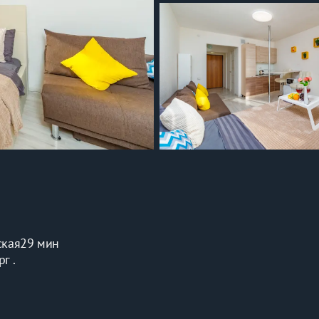
ская
29 мин
г . 