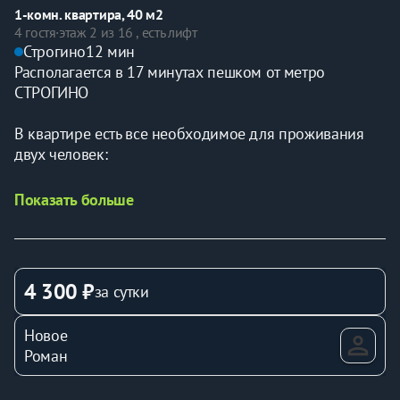
1-комн. квартира, 40 м2
4 гостя
·
этаж 2 из 16 , есть лифт
Строгино
12 мин
Располагается в 17 минутах пешком от метро 
СТРОГИНО
В квартире есть все необходимое для проживания 
двух человек:
двуспальный диван-кровать;
Показать больше
кондиционер;
утюг;
шторы, для Вашего комфортного отдыха;
Wi-Fi, телевидение;
4 300 ₽
за сутки
шкаф для хранения вещей;
свежее постельное белье, мягкие полотенца и набор 
Новое
косметики.
Роман
Кухня: