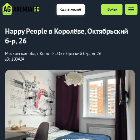
menu
Сдать жильё
Войти
Happy People в Королёве, Октябрьский
б-р, 26
Московская обл, г Королёв, Октябрьский б-р, зд 26
ID: 100424