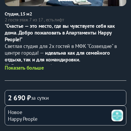
Студия, 15 м2
2 гостя
·
этаж 7 из 17 , есть лифт
"Счастье — это место, где вы чувствуете себя как 
дома. Добро пожаловать в Апартаменты Happy 
People!"
Светлая студия для 2х гостей в МФК "Созвездие" в 
центре города! — 
идеальна как для семейного 
отдыха, так и для командировки.
🌟 Гарантируем комфортное проживание и чистоту.
Показать больше
💼 Предоставляем все необходимые отчетные 
документы.
⏰ 
Дистанционное заселение
 в любое удобное время
2 690 ₽
за сутки
✅
В KBАPТИPE ЕCTЬ ВСE HЕОБХОДИМOE ДЛЯ 
KОМФОРТА:
Новое
- Двуcпальная кровать застелена постельным бельем.
Happy People
- Двa кoмплекта полотeнeц для кaждогo гостя 
(банное, для рук и лица).