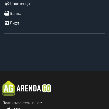
Полотенца
bathtub
Ванна
elevator
Лифт
Подписывайтесь на нас: