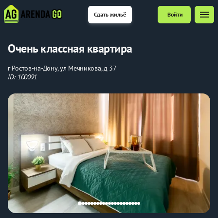
menu
Сдать жильё
Войти
Очень классная квартира
г Ростов-на-Дону, ул Мечникова, д 37
ID: 100091