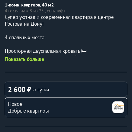
1-комн. квартира, 40 м2
4 гостя
·
этаж 8 из 25 , есть лифт
Супер уютная и современная квартира в центре 
Ростова-на-Дону!
4 спальных места:
Просторная двуспальная кровать 🛏️
Большой двуспальный диван 🛋️
Показать больше
Для вашего комфорта:
В квартиру можно заказать вкусный завтрак от наших 
партнеров сети ресторанов Сицилия! (вся 
2 600 ₽
за сутки
информация после бронирования)
Обеденный стол на 4 человека и барная стойка для 
Новое
двоих 🍹
Добрые квартиры
Разные варианты освещения для создания уюта или 
яркой атмосферы 💡
Удобный матрас, белоснежное постельное белье, 