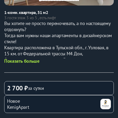
1-комн. квартира, 31 м2
3 гостя
·
этаж 3 из 5 , есть лифт
Вы хотите не просто переночевать, а по настоящему 
отдохнуть?
Тогда вам нужны наши апартаменты в дизайнерском 
стиле!
Квартира расположена в Тульской обл., г. Узловая, в 
15 км. от Федеральной трассы М4 Дон, 
Однокомнатная квартира на 3 этаже для посуточного 
Показать больше
проживания от одного до трех человек.
С первой секунды пребывания, Вы погрузитесь в 
непревзойденную атмосферу комфорта. Мы с 
заботой подготовили для Вас все самое 
2 700 ₽
за сутки
необходимое для проживания в апартаментах: от 
зубной щетки до мягких полотенец и тапочек.
Новое
Мы позаботились о Вас и собрали все самое лучшее в 
KenigApart
наших апартаментах!
НАШИ ПРЕИМУЩЕСТВА 🙌