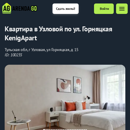
menu
Сдать жильё
Войти
Квартира в Узловой по ул. Горняцкая
KenigApart
Тульская обл, г Узловая, ул Горняцкая, д 15
ID: 100235