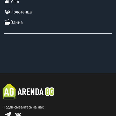
iron
Утюг
Полотенца
bathtub
Ванна
Подписывайтесь на нас: