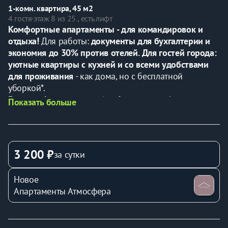
1-комн. квартира, 45 м2
4 гостя
·
этаж 8 из 25 , есть лифт
Комфортные апартаменты - для командировок и 
отдыха! 
Для работы:
 документы для бухгалтерии и 
экономия до 30% против отелей.
Для гостей города: 
уютные квартиры с кухней и со всеми удобствами 
для проживания
 - как дома, но с бесплатной 
уборкой*.
Ваш комфорт - наша забота! 
есть чай, кофе и 
Показать больше
конфетки.
Бронируйте сейчас - отдыхайте и работайте с 
удовольствием!🏠*
3 200 ₽
за сутки
🧹 Дополнительная бесплатная уборка каждые 5 
дней для наших гостей.
Новое
🐶Проживание с животными запрещено.
Апартаменты Атмосфера
✅Почему эта квартира отлично подходит Вам?
- удобная транспортная доступность позволит без 