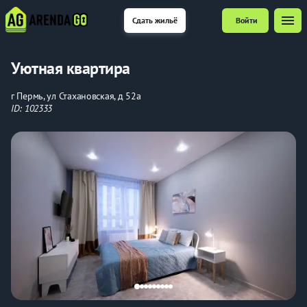
menu
Сдать жильё
Войти
Уютная квартира
г Пермь, ул Стахановская, д 52а
ID: 102333