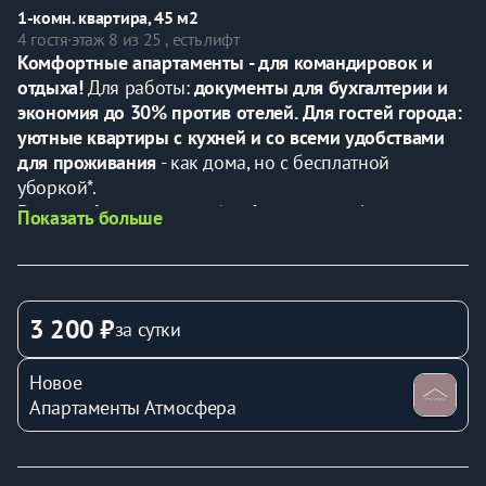
1-комн. квартира, 45 м2
4 гостя
·
этаж 8 из 25 , есть лифт
Комфортные апартаменты - для командировок и 
отдыха! 
Для работы:
 документы для бухгалтерии и 
экономия до 30% против отелей.
Для гостей города: 
уютные квартиры с кухней и со всеми удобствами 
для проживания
 - как дома, но с бесплатной 
уборкой*.
Ваш комфорт - наша забота! 
есть чай, кофе и 
Показать больше
конфетки.
Бронируйте сейчас - отдыхайте и работайте с 
удовольствием!🏠*
3 200 ₽
за сутки
🧹 Дополнительная бесплатная уборка каждые 5 
дней для наших гостей.
Новое
🐶Проживание с животными запрещено.
Апартаменты Атмосфера
✅Почему эта квартира отлично подходит Вам?
- удобная транспортная доступность позволит без 