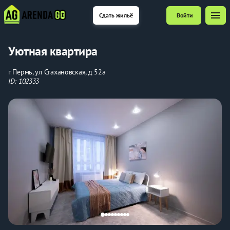
menu
Сдать жильё
Войти
Уютная квартира
г Пермь, ул Стахановская, д 52а
ID: 102333