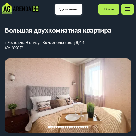
menu
Сдать жильё
Войти
Большая двухкомнатная квартира
г Ростов-на-Дону, ул Комсомольская, д 8/14
ID: 100071