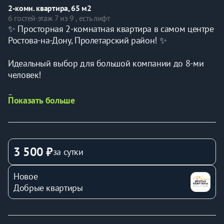
2-комн. квартира, 65 м2
6 гостей
·
этаж 7 из 9 , есть лифт
✨ Просторная 2-комнатная квартира в самом центре 
Ростова-на-Дону, Пролетарский район! ✨
Идеальный выбор для большой компании до 8-ми 
человек!
В квартиру можно заказать вкусный завтрак от наших 
Показать больше
партнеров сети ресторанов Сицилия! (вся 
информация после бронирования)
🌆 Удачное расположение: рядом Нахичеванский 
3 500 ₽
за сутки
рынок, площадь Карла Маркса, удобная транспортная 
развязка и вся необходимая инфраструктура.
Новое
Добрые квартиры
🛏️ В квартире с комфортом разместятся до 8 гостей:
Двуспальная кровать и диван в отдельной спальне