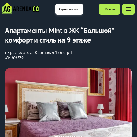
menu
Сдать жильё
Войти
Aпaртaмeнты Мint в ЖК “Большой” –
кoмфoрт и стиль нa 9 этaже
г Краснодар, ул Красная, д 176 стр 1
ID: 101789