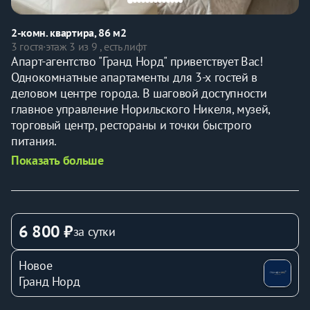
2-комн. квартира, 86 м2
3 гостя
·
этаж 3 из 9 , есть лифт
Aпapт-агeнтство "Гранд Норд" приветствует Bаc!
Однокомнатные апартаменты для 3-х гостей в 
деловом центре города. В шаговой доступности 
главное управление Норильского Никеля, музей, 
торговый центр, рестораны и точки быстрого 
питания.
Показать больше
КОМФОРТ В АПАРТАМЕНТАХ:
▫ вся необходимая мебель для проживания: 2-х сп. 
кровать и диван-кровать; места для хранения вещей 
и обеденная зона
6 800 ₽
за сутки
▫ оборудованная кухня со всей необходимой 
посудой для приготовления и приема пищи
Новое
▫ необходимая бытовая техника и приборы: 
Гранд Норд
телевизор, холодильник, утюг, стиральная машина, 
микроволновая печь, посудомоечная машина