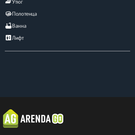
iron
Утюг
Полотенца
bathtub
Ванна
elevator
Лифт