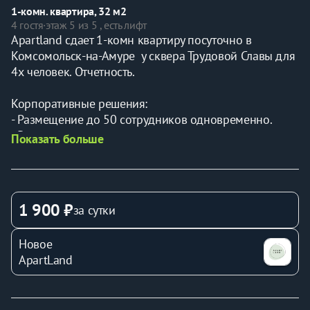
1-комн. квартира, 32 м2
4 гостя
·
этаж 5 из 5 , есть лифт
Apartland сдает 1-комн квартиру посуточно в 
Комсомольск-на-Амуре  у сквера Трудовой Славы для 
4х человек. Отчетность.
Корпоративные решения:
- Размещение до 50 сотрудников одновременно.
- Разные варианты – от эконом до премиум.
Показать больше
- Учтем количество проживающих и выделенный 
бюджет
Наши гости:
1 900 ₽
за сутки
* Командированные (рядом автобусные остановки с 
беспересадочными маршрутами до 
Новое
Судостроительного завода АСЗ, Газпром, НПЗ 
ApartLand
Роснефть, ГСС, АЗиГ, РЖД - управление, локомотивное 
депо, учебный центр).
* Творческие коллективы, организаторы выставок (ДК 