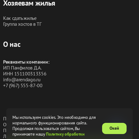
Хозяевам жилья
Как сдать жилье
Группа хостов в ТГ
О нас
Реквизиты компании:
ИП Панфилов Д.А.
ИНН 151100313356
info@arendago.ru
+7 (967) 555-87-00
Мы используем cookies. Это необходимо для
Политика конфиденциальности
нормального функционирования сайта.
Обработка персональных данных
Окей
Продолжая пользоваться сайтом, Вы
Пользовательское соглашение
Оферта
принимаете нашу
Политику обработки
Лицензионное соглашение