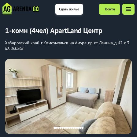
menu
Сдать жильё
Войти
1-комн (4чел) ApartLand Центр
Хабаровский край, г Комсомольск-на-Амуре, пр-кт Ленина, д 42 к 3
ID: 100268