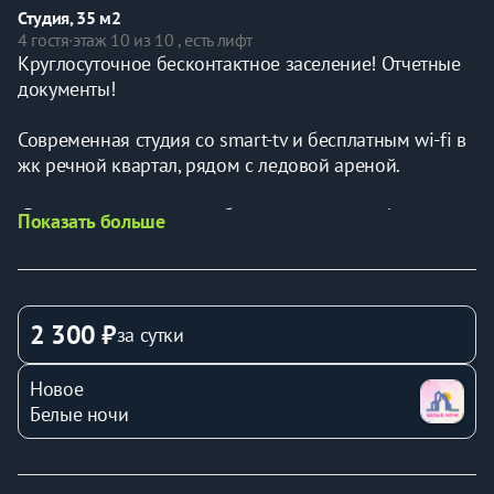
Студия, 35 м2
4 гостя
·
этаж 10 из 10 , есть лифт
Круглосуточное бесконтактное заселение! Отчетные 
документы! 
Современная студия со smаrt-tv и бесплатным wi-fi в 
жк речной квартал, рядом с ледовой ареной. 
 В квартире есть всё необходимое для комфортного 
Показать больше
проживания: 
- Для приятного сна - двуспальная кровать, 
заправленная чистым постельным бельём и 
2 300 ₽
за сутки
раскладной диван, с отдельным комплектом 
постельного белья
Новое
- Оборудованная кухня с полным набором бытовой 
Белые ночи
техники
- Smаrt-tv
- Wi-fi