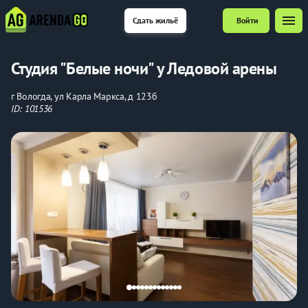
menu
Сдать жильё
Войти
Студия "Белые ночи" у Ледовой арены
г Вологда, ул Карла Маркса, д 123б
ID: 101536