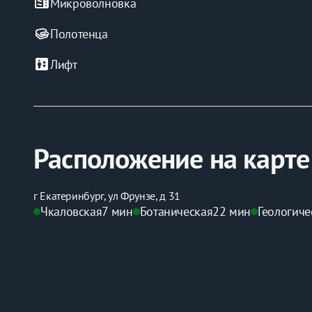
microwave
Микроволновка
Полотенца
elevator
Лифт
Расположение на карте
г Екатеринбург, ул Фрунзе, д 31
Чкаловская
7 мин
Ботаническая
22 мин
Геологиче