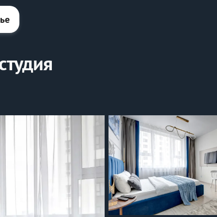
лье
студия