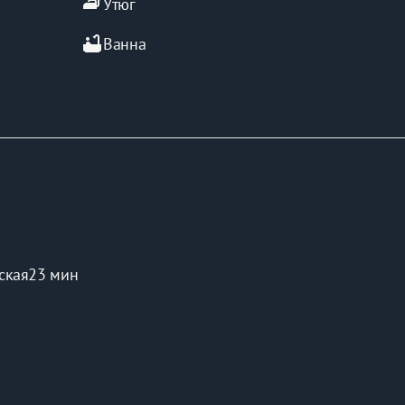
iron
Утюг
bathtub
Ванна
ская
23 мин