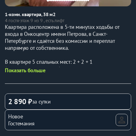
1-комн. квартира, 38 м2
4 гостя
·
этаж 9 из 9 , есть лифт
Квартира расположена в 5-ти минутах ходьбы от 
входа в Онкоцентр имени Петрова, в Санкт-
Петербурге и сдаётся без комиссии и переплат 
напрямую от собственника.
В квартире 5 спальных мест: 2 + 2 + 1 
(дополнительное место)
Показать больше
 Рядом сосновый лес. Вдохните разницу!
Квартира расположена на 9-м этаже 9-ти этажного 
дома, в котором есть свободный доступ к грузовому 
лифту без ступенек для легкого доступа.
2 890 ₽
за сутки
В пешей доступности расположены:
Новое
 ФГБУ "НМИЦ” онкологии им. Н.Н. Петрова" 
Гостемания
Минздрава России в посёлке Песочный -1 час на 
транспорте