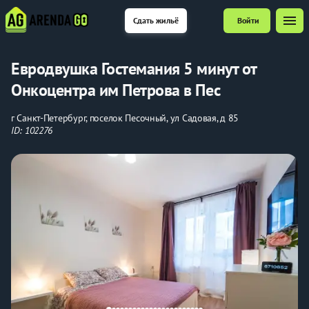
menu
Сдать жильё
Войти
Евродвушка Гостемания 5 минут от
Онкоцентра им Петрова в Пес
г Санкт-Петербург, поселок Песочный, ул Садовая, д 85
ID: 102276