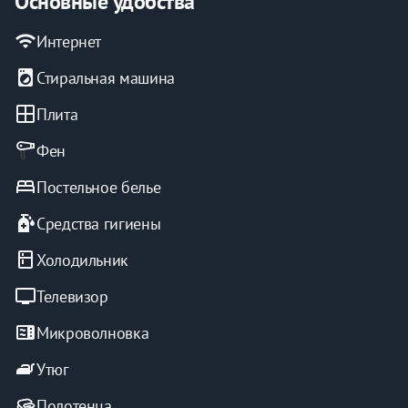
Основные удобства
wifi
Интернет
local_laundry_service
Стиральная машина
window
Плита
Фен
bed
Постельное белье
sanitizer
Средства гигиены
kitchen
Холодильник
tv
Телевизор
microwave
Микроволновка
iron
Утюг
Полотенца