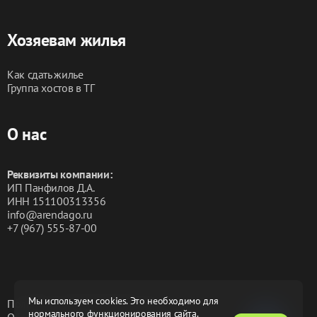
Хозяевам жилья
Как сдать жилье
Группа хостов в ТГ
О нас
Реквизиты компании:
ИП Панфилов Д.А.
ИНН 151100313356
info@arendago.ru
+7 (967) 555-87-00
Мы используем cookies. Это необходимо для
Политика конфиденциальности
нормального функционирования сайта.
Обработка персональных данных