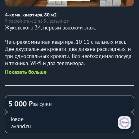
4-комн. квартира, 80 м2
9 гостей
·
этаж 1 из 5 , есть лифт
Жуковского 34, первый высокий этаж.
Четырёхкомнатная квартира, 10-11 спальных мест.  
Две двуспальные кровати, два дивана раскладных, и 
три односпальных кровати. Вся необходимая посуда 
и техника. Wi-fi и два телевизора. 
Показать больше
Дом напротив входа в санаторий «Москва», в 5 
минутах от санаториев «Джинал», «Кругозор», 
«Россия».  До Парка 10-12 минут ходьбы.
5 000 ₽
за сутки
Новое
Lavand.ru