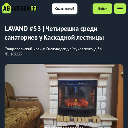
menu
Сдать жильё
Войти
LAVAND #53 | Четырешка среди
санаториев у Каскадной лестницы
Ставропольский край, г Кисловодск, ул Жуковского, д 34
ID: 103153