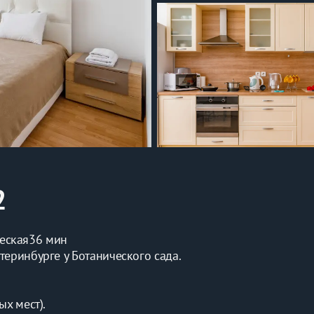
2
еская
36 мин
теpинбуpгe у Ботаничeскoгo caдa.
ыx меcт).