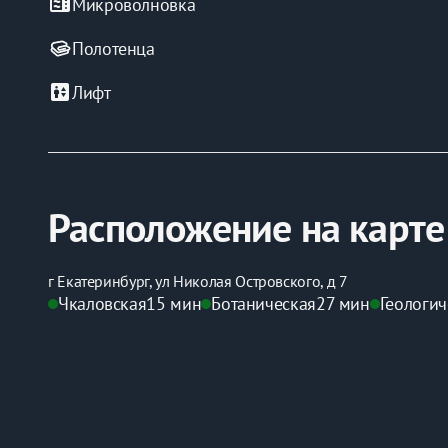
microwave
Микроволновка
Полотенца
elevator
Лифт
Расположение на карте
г Екатеринбург, ул Николая Островского, д 7
Чкаловская
15 мин
Ботаническая
27 мин
Геологич