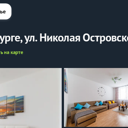
лье
урге, ул. Николая Островск
ь на карте