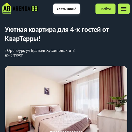
menu
Сдать жильё
Войти
Уютная квартира для 4-х гостей от
КварТерры!
г Оренбург, ул Братьев Хусаиновых, д 8
ID: 100987