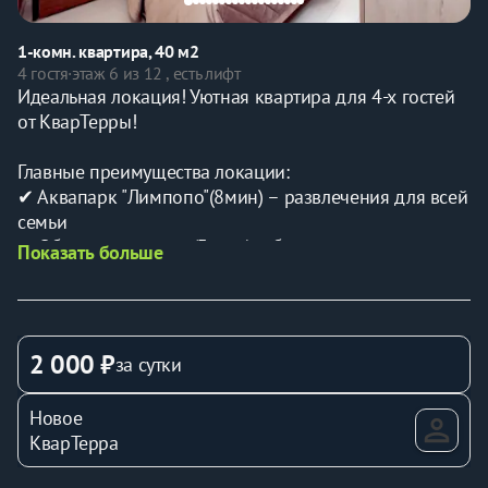
1-комн. квартира, 40 м2
4 гостя
·
этаж 6 из 12 , есть лифт
Идеальная локация! Уютная квартира для 4-х гостей 
от КварТерры!
Главные преимущества локации:
✔ Аквапарк "Лимпопо"(8мин) – развлечения для всей 
семьи
✔ Объездная дорога(3 мин) – быстрый выезд в 
Показать больше
любом направлении
✔ Город Машин (7мин) – крупнейший аворынок 
региона
✔ Фермер Базар(3 мин) – свежайшие продукты 
2 000 ₽
за сутки
каждый день и рестораны
✔ Город Еды (5 мин) – десятки кафе и ресторанов
Новое
КварТерра
Идеально для: