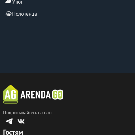
iron
Утюг
бронь!
- С удовольствием разместим вас в наших 
Полотенца
Апартаментах Happy People и позаботимся о 
комфортном проживании ❤️
Подписывайтесь на нас:
Гостям