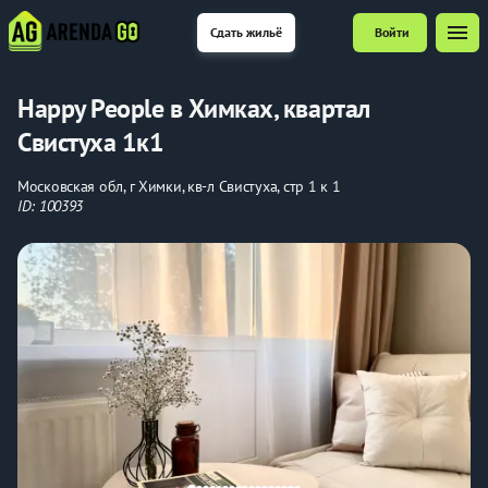
menu
Сдать жильё
Войти
Happy People в Химках, квартал
Свистуха 1к1
Московская обл, г Химки, кв-л Свистуха, стр 1 к 1
ID: 100393