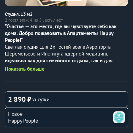
Студия, 13 м2
2 гостя
·
этаж 4 из 5 , есть лифт
"Счастье — это место, где вы чувствуете себя как 
дома. Добро пожаловать в Апартаменты Happy 
People!"
Светлая студия для 2х гостей возле Аэропорта 
Шереметьево и Института ядерной медицины — 
идеальна как для семейного отдыха, так и для 
командировки.
Показать больше
🌟 Гарантируем комфортное проживание и чистоту.
💼 Предоставляем все необходимые отчетные 
документы.
⏰ 
Дистанционное заселение
 в любое удобное время 
2 890 ₽
за сутки
✅
В KBАPТИPE ЕCTЬ ВСE HЕОБХОДИМOE ДЛЯ 
KОМФОРТА:
Новое
- Двуспальный диван застеленный постельным 
Happy People
бельем.
- Двa кoмплекта полотeнeц для кaждогo гостя 