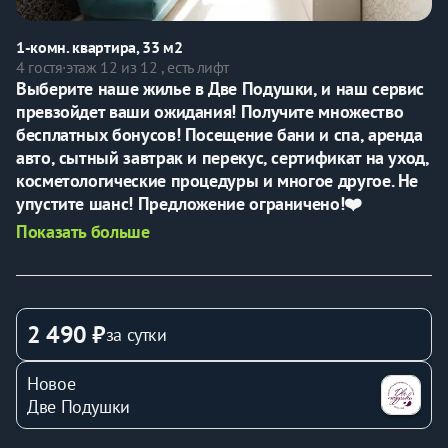
1-комн. квартира, 33 м2
4 гостя
·
этаж 12 из 12 , есть лифт
Выберите наше жилье в Две Подушки, и наш сервис 
превзойдет ваши ожидания! Получите множество 
бесплатных бонусов! Посещение бани и спа, аренда 
авто, сытный завтрак и перекус, сертификат на уход, 
косметологические процедуры и многое другое. Не 
упустите шанс! Предложение ограничено!❤️
Показать больше
👋🏽
Добро пожаловать в квартиру, где настроение 
поднимется быстрее, чем уровень кофейка в вашей 
2 490 ₽
за сутки
кружке!
Просторная комната с мягким диваном и нежными 
Новое
оттенками помогает создать атмосферу домашнего 
Две Подушки
уюта. Большая кровать с удобными подушками 
обещает отличный сон, а современный дизайн 