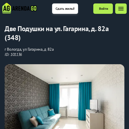
menu
Сдать жильё
Войти
Две Подушки на ул. Гагарина, д. 82а
(348)
г Вологда, ул Гагарина, д 82а
ID: 101136