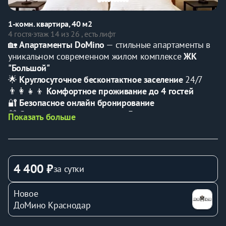
1-комн. квартира, 40 м2
4 гостя
·
этаж 14 из 26 , есть лифт
🏡 
Апартаменты DoMino
 — стильные апартаменты в 
уникальном современном жилом комплексе 
ЖК 
"Большой"
🌟 
Круглосуточное бесконтактное заселение
 24/7
👨‍👩‍👧‍👦 
Комфортное проживание до 4 гостей
🔐 
Безопасное онлайн бронирование
🎁 
Скидки при проживании от 3 суток
Показать больше
🛏️ 
По запросу предоставляется детская кроватка
(услуга оплачивается дополнительно)
______________________________________
Идеально для:
4 400 ₽
за сутки
💖 
Романтических свиданий и незабываемых 
моментов
Новое
💼 
Удобного отдыха после насыщенного рабочего 
ДоМино Краснодар
дня
👨‍👩‍👧‍👦 
Семейного отпуска в самом центре города 