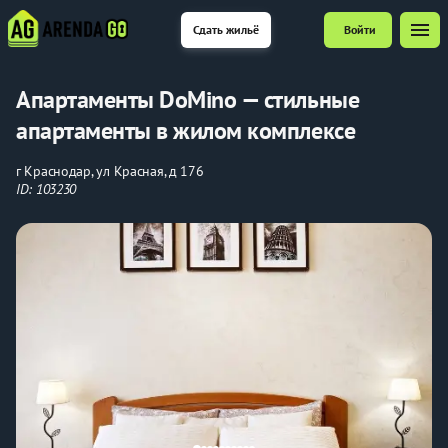
menu
Сдать жильё
Войти
Апартаменты DoMino — стильные
апартаменты в жилом комплексе
г Краснодар, ул Красная, д 176
ID: 103230