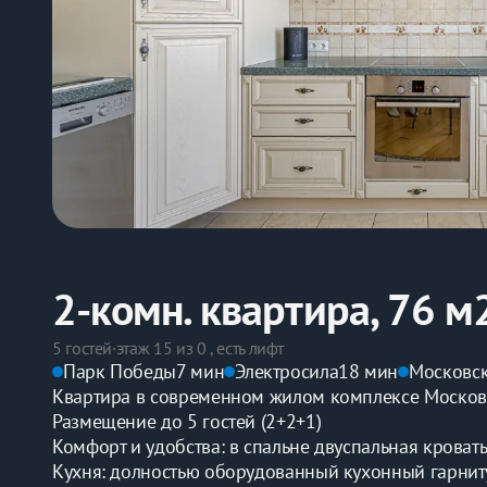
2-комн. квартира, 76 м
5 гостей
·
этаж 15 из 0 , есть лифт
Парк Победы
7 мин
Электросила
18 мин
Московс
Квартира в современном жилом комплексе Москов
Размещение до 5 гостей (2+2+1)
Комфорт и удобства: в спальне двуспальная кроват
Кухня: долностью оборудованный кухонный гарниту