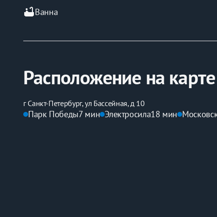
bathtub
Ванна
Расположение на карте
г Санкт-Петербург, ул Бассейная, д 10
Парк Победы
7 мин
Электросила
18 мин
Московс