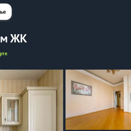
лье
ом ЖК
рте