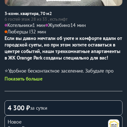
3-комн. квартира, 70 м2
6 гостей
·
этаж 28 из 33 , есть лифт
Котельники
1 мин
Жулебино
14 мин
Люберцы I
32 мин
Если вы давно мечтали об уюте и комфорте вдали от 
городской суеты, но при этом хотите оставаться в 
центре событий, наши трехкомнатные апартаменты 
в ЖК Orange Park созданы специально для вас!
⭐Удобное беcконтактноe заceлeние. Забудьте про 
очереди и ожидания — всё максимально просто и 
Показать больше
удобно.
⭐Возможность проживания до 6-х человек. Идеально 
подходит для семейного отдыха или встреч с 
друзьями.
4 300 ₽
за сутки
⭐Отличное расположение для любых целей. Тихий и 
спокойный район идеально подойдет как для 
Новое
отдыха, так и для деловой поездки. 