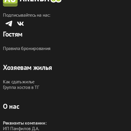
Выезд до 12:00 🕛
Подписывайтесь на нас:
Забронируйте прямо сейчас и убедитесь сами, 
насколько комфортно может быть ваше пребывание 
Гостям
в нашем уютном уголке!
Правила бронирования
Хозяевам жилья
Как сдать жилье
Группа хостов в ТГ
О нас
Реквизиты компании:
ИП Панфилов Д.А.