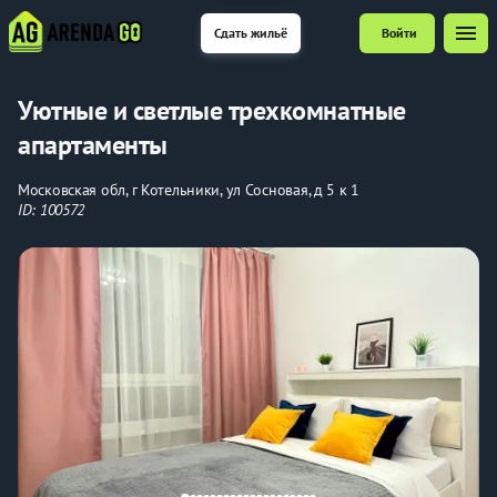
menu
Сдать жильё
Войти
Уютные и светлые трехкомнатные
апартаменты
Московская обл, г Котельники, ул Сосновая, д 5 к 1
ID: 100572