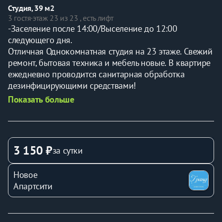
Студия, 39 м2
3 гостя
·
этаж 23 из 23 , есть лифт
-Заселение после 14:00/Выселение до 12:00 
следующего дня.
Отличная Однокомнатная студия на 23 этаже. Свежий 
ремонт, бытовая техника и мебель новые. В квартире 
ежедневно проводится санитарная обработка 
дезинфицирующими средствами!
Показать больше
Полностью укомплектованная и готова встретить 
гостей для комфортного проживания !
В стоимость входит WI-FI и кабельное телевидение.
3 150 ₽
за сутки
От нас очень удобно добираться в любую точку 
Новое
города. Рядом автовокзал, краевая больница, ТРЦ 
Апартсити
Планета, ТРЦ Июнь, МВДЦ Сибирь, различные 
столовые, кафе и рестораны При длительном 
проживании мы предлагаем скидки! Точную 