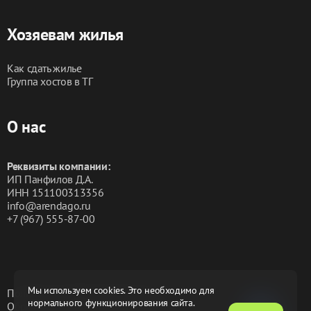
Хозяевам жилья
Как сдать жилье
Группа хостов в ТГ
О нас
Реквизиты компании:
ИП Панфилов Д.А.
ИНН 151100313356
info@arendago.ru
+7 (967) 555-87-00
Мы используем cookies. Это необходимо для
Политика конфиденциальности
нормального функционирования сайта.
Обработка персональных данных