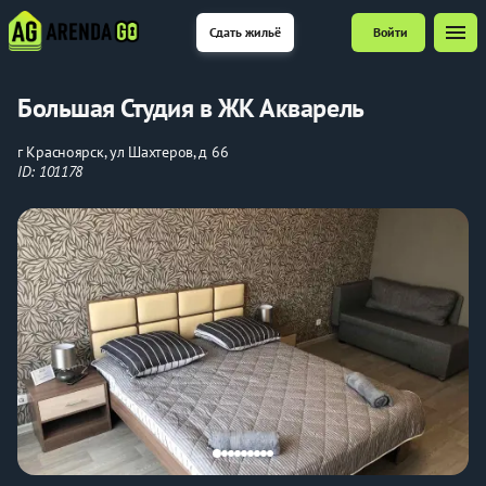
menu
Сдать жильё
Войти
Большая Студия в ЖК Акварель
г Красноярск, ул Шахтеров, д 66
ID: 101178