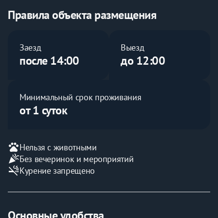
стоимость проживания Вы можете уточнить у нашего 
менеджера.
Правила объекта размещения
Почасовая аренда от 3х часов, от 1500 рублей.
Заезд
Выезд
Предоставляем документы для отчетности. Наличный 
после 14:00
до 12:00
и безналичный расчет. Работаем круглосуточно!
Минимальный срок проживания
от 1 суток
pets
Нельзя с животными
celebration
Без вечеринок и мероприятий
smoke_free
Курение запрещено
Основные удобства