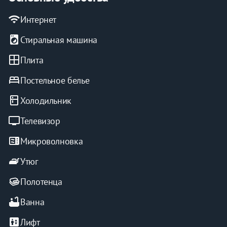
wifi
Интернет
local_laundry_service
Стиральная машина
window
Плита
bed
Постельное белье
kitchen
Холодильник
tv
Телевизор
microwave
Микроволновка
iron
Утюг
Полотенца
bathtub
Ванна
elevator
Лифт