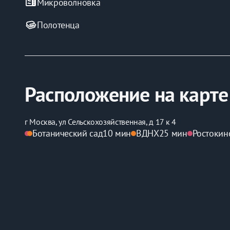
microwave
Микроволновка
Полотенца
Расположение на карте
г Москва, ул Сельскохозяйственная, д 17 к 4
Ботанический сад
10 мин
ВДНХ
25 мин
Ростокин