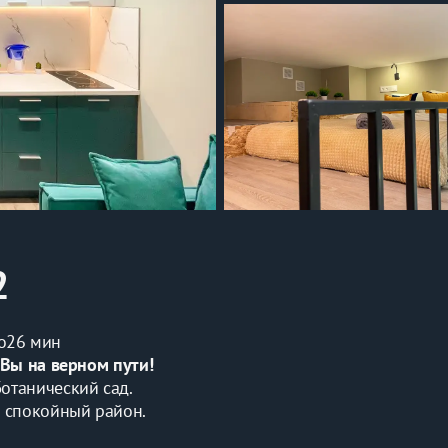
2
о
26 мин
 Вы на верном пути!
отанический сад. 
и спокойный район. 