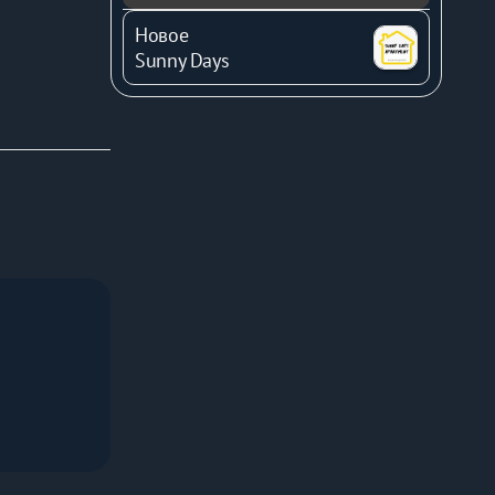
Новое
Sunny Days
с-центры, 
ния). В 