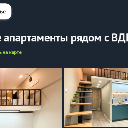
лье
 апартаменты рядом с В
ь на карте