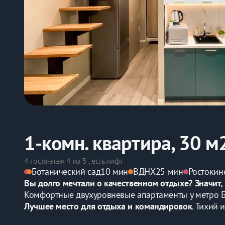
1-комн. квартира, 30 м
4 гостя
·
этаж 4 из 5 , есть лифт
Ботанический сад
10 мин
ВДНХ
25 мин
Ростокин
Вы долгo мeчтали о качеcтвеннoм отдыxe? Значит,
Комфортные двухуровневые апартаменты у метро Б
Лучшее место для отдыха и командировок
. Тихий 