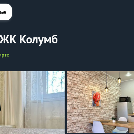
лье
 ЖК Колумб
арте