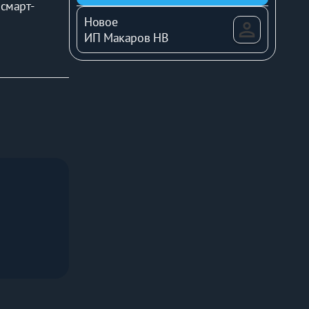
 смарт-
Новое
тюг, посуда
ИП Макаров НВ
о. Для 