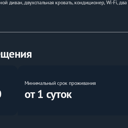
й диван, двухспальная кровать, кондиционер, Wi-Fi, два
а, холодильник, плита, посудомойка, чайник, стиралка, у
иены включены
й дополнительный час). Предъявление паспорта обязательн
ещения
й проживания. Стоимость указана за двоих гостей.
Минимальный срок проживания
0
от 1 суток