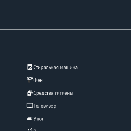
local_laundry_service
Стиральная машина
Фен
sanitizer
Средства гигиены
tv
Телевизор
iron
Утюг