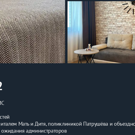
2
ИС
стей
питалем Мать и Дитя, поликлиникой Патрушёва и объездн
го ожидания администраторов