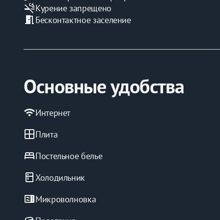
smoke_free
Курение запрещено
meeting_room
Бесконтактное заселение
Основные удобства
wifi
Интернет
window
Плита
bed
Постельное белье
kitchen
Холодильник
microwave
Микроволновка