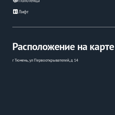
Полотенца
elevator
Лифт
Расположение на карте
г Тюмень, ул Первооткрывателей, д 14