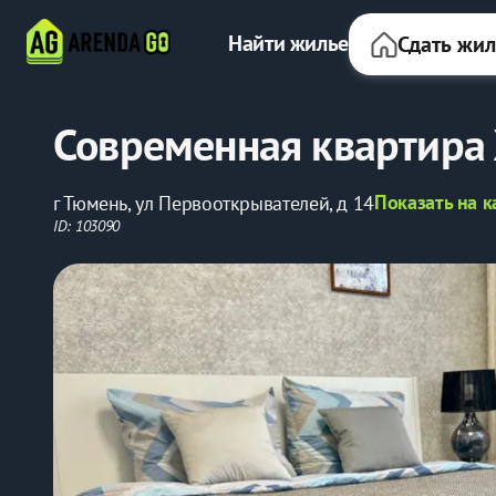
Найти жилье
Сдать жи
Современная квартира
Показать на к
г Тюмень, ул Первооткрывателей, д 14
ID: 103090