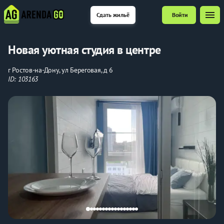
menu
Сдать жильё
Войти
Новая уютная студия в центре
г Ростов-на-Дону, ул Береговая, д 6
ID: 103163