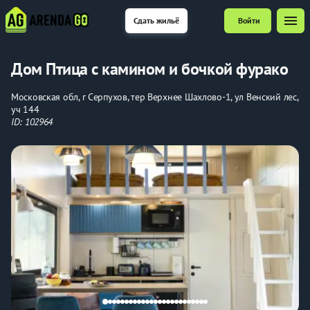
menu
Сдать жильё
Войти
Дом Птица с камином и бочкой фурако
Московская обл, г Серпухов, тер Верхнее Шахлово-1, ул Венский лес,
уч 144
ID: 102964