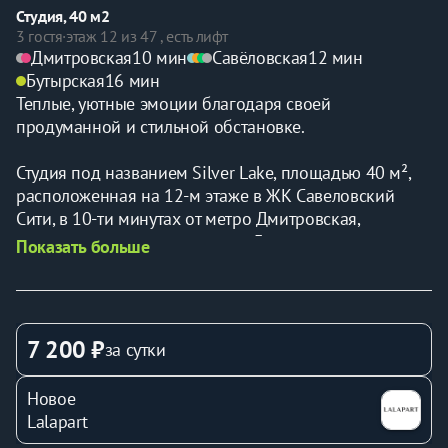
Студия, 40 м2
3 гостя
·
этаж 12 из 47 , есть лифт
Дмитровская
10 мин
Савёловская
12 мин
Бутырская
16 мин
Теплые, уютные эмоции благодаря своей 
продуманной и стильной обстановке.
Студия под названием Silver Lake, площадью 40 м², 
расположенная на 12-м этаже в ЖК Савеловский 
Сити, в 10-ти минутах от метро Дмитровская, 
рассчитана на размещение до 3-х гостей и оснащена 
Показать больше
одной двуспальной кроватью и креслом.
Квартира как будто обнимает своим уютом. Стильная, 
теплая и функциональная, идеально подходящая для 
7 200 ₽
за сутки
отдыха и работы. Здесь легко почувствовать себя 
дома, наслаждаясь комфортом и визуальной 
Новое
гармонией.
Lalapart