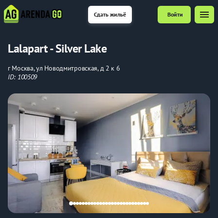
menu
Сдать жильё
Войти
Lalapart - Silver Lake
г Москва, ул Новодмитровская, д 2 к 6
ID: 100509