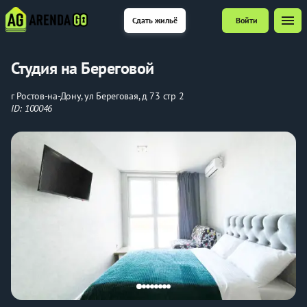
menu
Сдать жильё
Войти
Студия на Береговой
г Ростов-на-Дону, ул Береговая, д 73 стр 2
ID: 100046