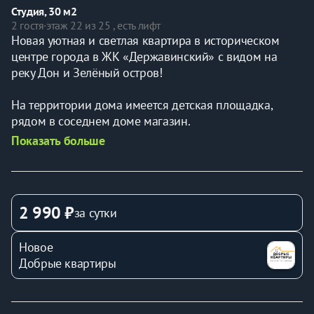
Студия, 30 м2
2 гостя
·
этаж 22 из 25 , есть лифт
Новая уютная и светлая квартира в историческом 
центре города в ЖК «Державинский» с видом на 
реку Дон и Зелёный остров!
На территории дома имеется детская площадка, 
рядом в соседнем доме магазин.
Показать больше
В квартиру можно заказать вкусный завтрак от наших 
партнеров сети ресторанов Сицилия! (вся 
информация после бронирования)
2 990 ₽
за сутки
В 10 минутах от дома находится парк Октябрьской 
Революции и колесо обозрения🎡,театр драмы 
Новое
имени М. Горького, парк имени Вити Черевичкина, 
Добрые квартиры
Медицинский университет, ул. Большая Садовая, 
Пушкинская улица, ДГТУ(ул.социалистическая), 
детские сады,школы, кафе, бары рестораны, Вкусно и 