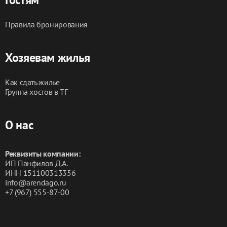
#ростовнадонуснятьквартирупосуточно 
#снятьквартирувростовепосуточно 
Правила бронирования
#посуточноростовнадонунедорого 
#ростовнедорогиеквартирыпосуточно 
#арендапосуточноростов
Хозяевам жилья
Как сдать жилье
Группа хостов в ТГ
О нас
Реквизиты компании:
ИП Панфилов Д.А.
ИНН 151100313356
info@arendago.ru
+7 (967) 555-87-00