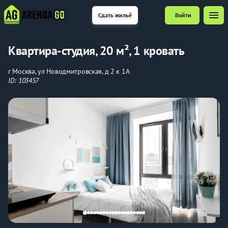
menu
Сдать жильё
Войти
Квартира-студия, 20 м², 1 кровать
г Москва, ул Новодмитровская, д 2 к 1А
ID: 103457