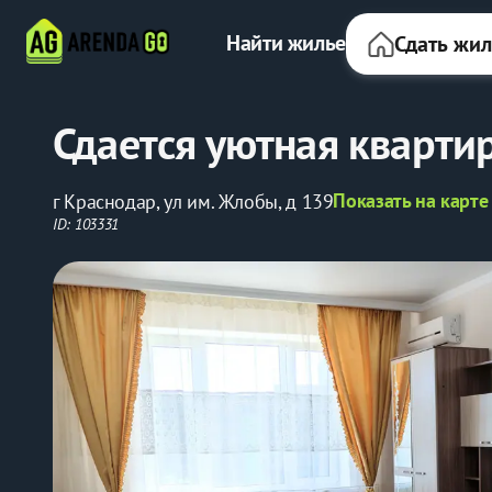
Найти жилье
Сдать жи
Сдается уютная квартир
Показать на карте
г Краснодар, ул им. Жлобы, д 139
ID: 103331