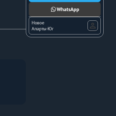
WhatsApp
Новое
кси и 
Апарты-Юг