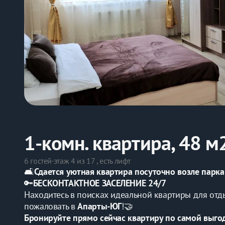
1-комн. квартира, 48 м
6 гостей
·
этаж 4 из 17 , есть лифт
🛋️
Сдается уютная квартира посуточно возле парка
🔑
БЕСКОНТАКТНОЕ ЗАСЕЛЕНИЕ 24/7
Находитесь в поисках идеальной квартиры для отды
пожаловать в 
Апарты-ЮГ
!🤝
Бронируйте прямо сейчас квартиру по самой выго