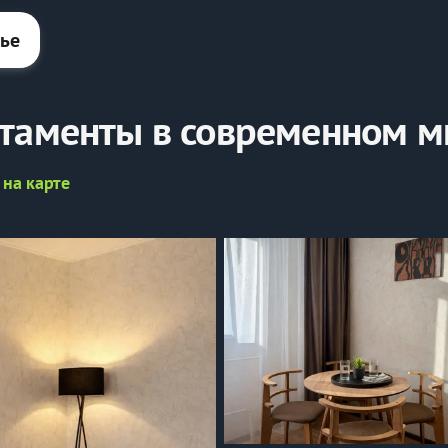
лье
ртаменты в современном м
 на карте