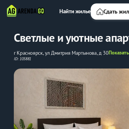
Найти жилье
Сдать жи
Светлые и уютные апа
Показать
г Красноярск, ул Дмитрия Мартынова, д 30
ID: 105881