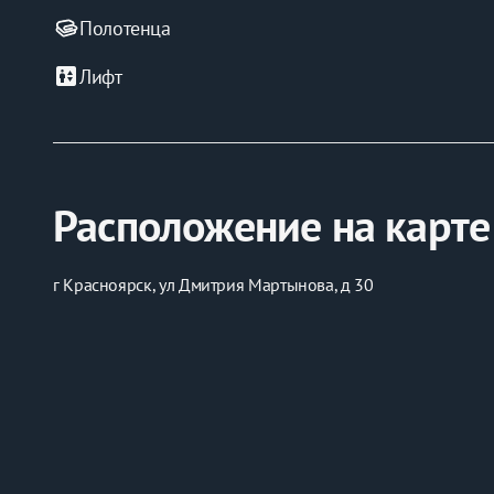
Полотенца
elevator
Лифт
Расположение на карте
г Красноярск, ул Дмитрия Мартынова, д 30