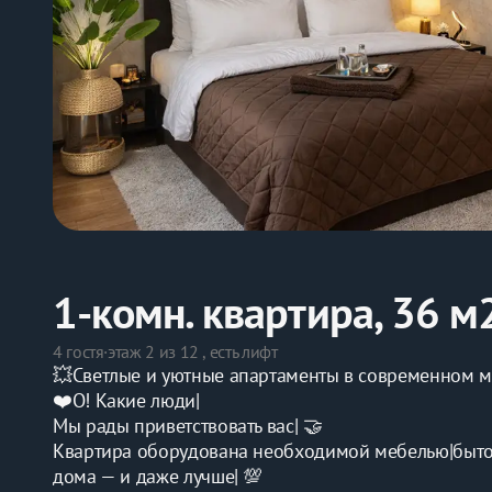
1-комн. квартира, 36 м
4 гостя
·
этаж 2 из 12 , есть лифт
💥Светлые и уютные апартаменты в современном мк
❤️О! Какие люди|
Мы рады приветствовать вас| 🤝
Квартира оборудована необходимой мебелью|бытово
дома — и даже лучше| 💯