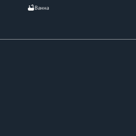
bathtub
Ванна