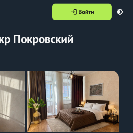
Войти
login
brightness_4
кр Покровский