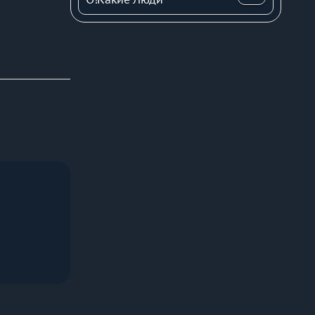
 Сады 
ечного 