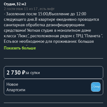
Студия, 32 м2
2 гостя
·
этаж 11 из 17 , есть лифт
- Заселение после 15:00/Выселение до 12:00 
следующего дня.В квартире ежедневно проводится 
санитарная обработка дезинфицирующими 
средствами! Уютная студия в монолитном доме 
класса "Люкс", расположенная рядом с ТРЦ "Планета ". 
Есть все необходимое для проживания: большая 
комната с обеденной зоной, электрическая плита и 
Показать больше
чайник, стиральная машина. В стоимость входит WI-FI 
и кабельное телевидение
Комплектация квартиры. ⚡Однокомнатная уютная 
квартира, большая двуспальная кровать, тумбы, 
2 730 ₽
за сутки
микроволновая печь, ЖК телевизор, кухонный 
гарнитур, плита, стиральная машина⚡ Вся 
Новое
необходимая посуда, столовые приборы. ⚡В 
Апартсити
квартире имеется средство для мытья посуды, губка 
для мытья посуды, тряпочка для стола, одноразовый 
гель для душа 2шт, одноразовый шампунь 2шт, 