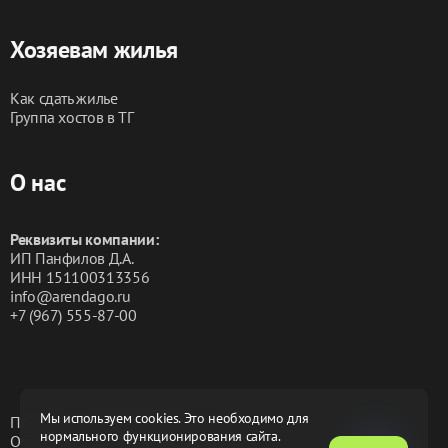
Хозяевам жилья
Как сдать жилье
Группа хостов в ТГ
О нас
Реквизиты компании:
ИП Панфилов Д.А.
ИНН 151100313356
info@arendago.ru
+7 (967) 555-87-00
Мы используем cookies. Это необходимо для
Политика конфиденциальности
нормального функционирования сайта.
Обработка персональных данных