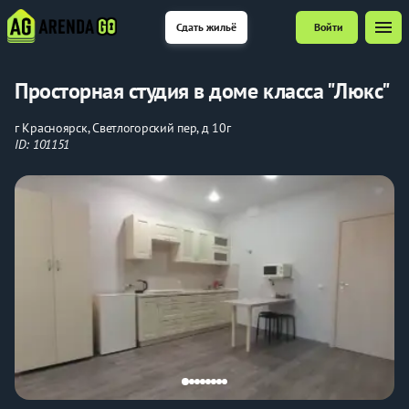
menu
Сдать жильё
Войти
Просторная студия в доме класса "Люкс"
г Красноярск, Светлогорский пер, д 10г
ID: 101151