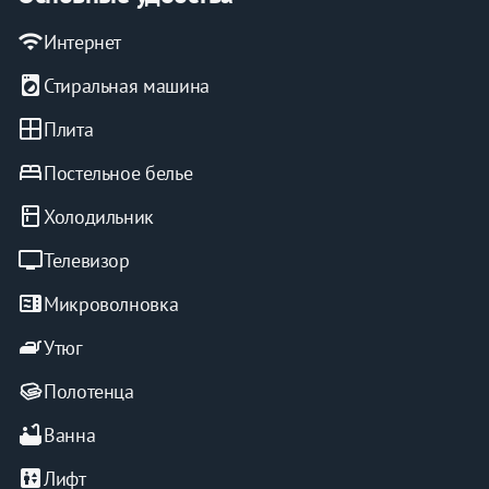
wifi
Интернет
local_laundry_service
Стиральная машина
window
Плита
bed
Постельное белье
kitchen
Холодильник
tv
Телевизор
microwave
Микроволновка
iron
Утюг
Полотенца
bathtub
Ванна
elevator
Лифт