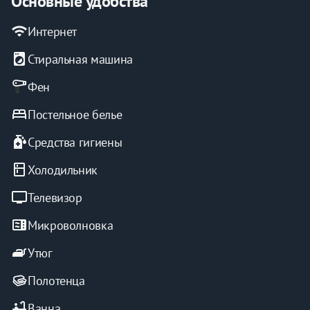
Основные удобства
wifi
Интернет
local_laundry_service
Стиральная машина
Фен
bed
Постельное белье
sanitizer
Средства гигиены
kitchen
Холодильник
tv
Телевизор
microwave
Микроволновка
iron
Утюг
Полотенца
bathtub
Ванна