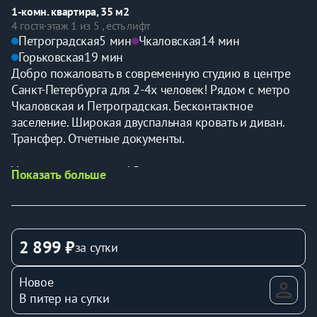
1-комн. квартира, 35 м2
4 гостя
·
этаж 1 из 5 , есть лифт
Петроградская
5 мин
Чкаловская
14 мин
Горьковская
19 мин
Добро пожаловать в современную студию в центре 
Санкт-Петербурга для 2-4х человек! Рядом с метро 
Чкаловская и Петроградская. Бесконтактное 
заселение. Широкая двуспальная кровать и диван. 
Трансфер. Отчетные документы. 
У нас идеально чисто! В квартире сделан 
Показать больше
качественный ремонт, к услугам гостей:
• двуспальный диван и удобная кровать на втором 
ярусе;
• бесплатный Wi-Fi;
2 899 ₽
за сутки
• большой плоский телевизор;
• стиральная машина;
Новое
• утюг и гладильная доска;
В питер на сутки
• посуда, кухонные принадлежности, чай и кофе;