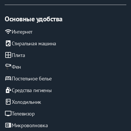
руб.
• Стоимость за ранний заезд и поздний выезд 
согласуется индивидуально.
Основные удобства
wifi
Интернет
local_laundry_service
Стиральная машина
window
Плита
Фен
bed
Постельное белье
sanitizer
Средства гигиены
kitchen
Холодильник
tv
Телевизор
microwave
Микроволновка