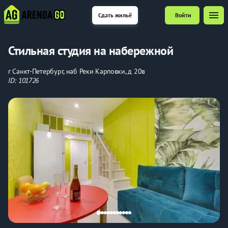
menu
Сдать жильё
Войти
Стильная студия на набережной
г Санкт-Петербург, наб Реки Карповки, д 20в
ID: 101726