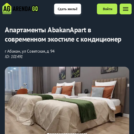
menu
Сдать жильё
Войти
Апартаменты AbakanApart в
современном экостиле с кондиционер
г Абакан, ул Советская, д 94
ID: 101491