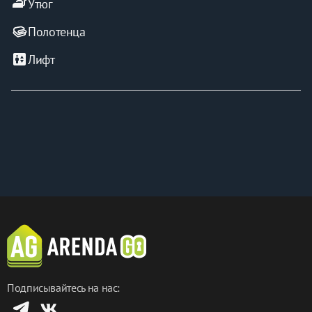
iron
Утюг
Полотенца
elevator
Лифт
Подписывайтесь на нас: