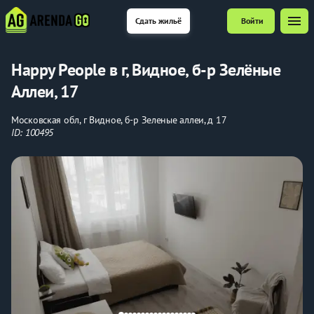
menu
Сдать жильё
Войти
Happy People в г, Видное, б-р Зелёные
Аллеи, 17
Московская обл, г Видное, б-р Зеленые аллеи, д 17
ID: 100495