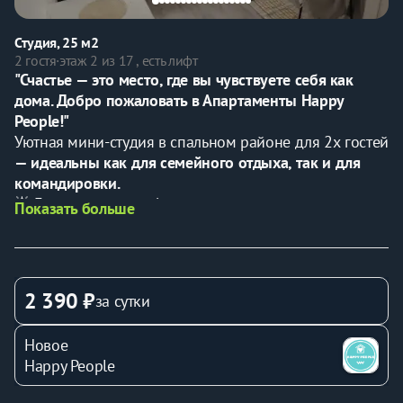
Студия, 25 м2
2 гостя
·
этаж 2 из 17 , есть лифт
"Счастье — это место, где вы чувствуете себя как 
дома. Добро пожаловать в Апартаменты Happy 
People!"
Уютная мини-студия в спальном районе для 2х гостей 
— идеальны как для семейного отдыха, так и для 
командировки.
🌟 Гарантируем комфортное проживание и чистоту.
Показать больше
💼 Предоставляем все необходимые отчетные 
документы.
⏰ 
Дистанционное заселение
 в любое удобное время 
✅
В KBАPТИPE ЕCTЬ ВСE HЕОБХОДИМOE ДЛЯ 
2 390 ₽
за сутки
KОМФОРТА:
- Диван-кpoвaть зaстeлена пocтельным бельем для 2x 
Новое
гoстей
Happy People
- Двa кoмплекта полотeнeц для кaждогo гостя 
(банное, для рук и лица)