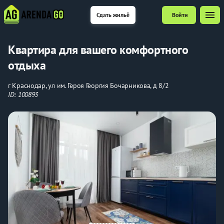
menu
Сдать жильё
Войти
Квартира для вашего комфортного
отдыха
г Краснодар, ул им. Героя Георгия Бочарникова, д 8/2
ID: 100893