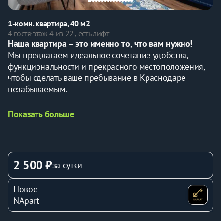
1-комн. квартира, 40 м2
4 гостя
·
этаж 4 из 22 , есть лифт
Наша квартира – это именно то, что вам нужно! 
Мы предлагаем идеальное сочетание удобства, 
функциональности и прекрасного местоположения, 
чтобы сделать ваше пребывание в Краснодаре 
незабываемым.
Почему снять нашу квартиру посуточно – это 
Показать больше
отличный выбор?
💎Прежде всего, это 
удобное расположение
. Всего в 
15 минутах езды от вас раскинулся знаменитый 
парк 
Галицкого, парк Облаков, Японский сад и стадион 
2 500 ₽
за сутки
"Краснодар"
 – жемчужины города, которые 
обязательно стоит посетить. Если ваша поездка 
Новое
связана с медицинскими нуждами, то в 10 минутах от 
NApart
нас находится
 Краевая Клиническая больница
💎В шаговой доступности находятся два крупных 
ТЦ 