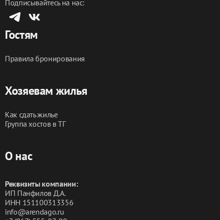
Подписывайтесь на нас:
Наша квартира — это идеальное место для тех, кто 
ищет комфорт, стиль и удобство. Мы уверены, что 
Гостям
ваше пребывание у нас станет незабываемым, и вы 
захотите вернуться снова!
Правила бронирования
Хозяевам жилья
Как сдать жилье
Группа хостов в ТГ
О нас
Реквизиты компании:
ИП Панфилов Д.А.
ИНН 151100313356
info@arendago.ru