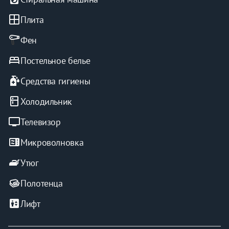
window
Плита
Фен
bed
Постельное белье
sanitizer
Средства гигиены
kitchen
Холодильник
tv
Телевизор
microwave
Микроволновка
iron
Утюг
Полотенца
elevator
Лифт