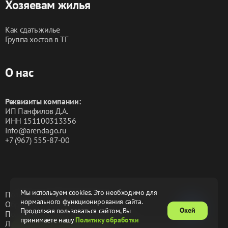
Хозяевам жилья
Как сдать жилье
Группа хостов в ТГ
О нас
Реквизиты компании:
ИП Панфилов Д.А.
ИНН 151100313356
info@arendago.ru
+7 (967) 555-87-00
Мы используем cookies. Это необходимо для
Политика конфиденциальности
нормального функционирования сайта.
Обработка персональных данных
Окей
Продолжая пользоваться сайтом, Вы
Пользовательское соглашение
Оферта
принимаете нашу
Политику обработки
Лицензионное соглашение