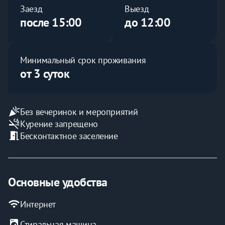
Заезд
Выезд
после 15:00
до 12:00
Минимальный срок проживания
от 3 суток
celebration
Без вечеринок и мероприятий
smoke_free
Курение запрещено
meeting_room
Бесконтактное заселение
Основные удобства
wifi
Интернет
local_laundry_service
Стиральная машина