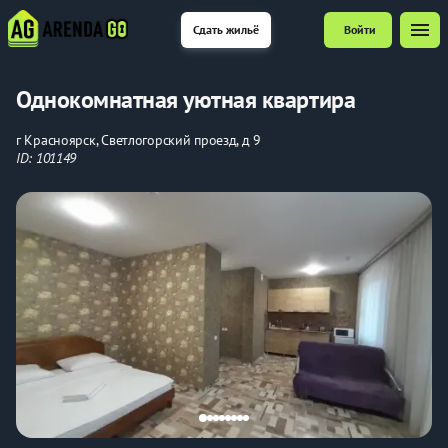
menu
Сдать жильё
Войти
Однокомнатная уютная квартира
г Красноярск, Светлогорский проезд, д 9
ID: 101149