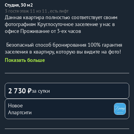
Студия, 30 м2
3 гостя
·
этаж 11 из 11 , есть лифт
Данная квартира полностью соответствует своим 
фотографиям Круглосуточное заселение у нас в 
офисе Проживание от 3-ех часов
 Безопасный способ бронирования 100% гарантия 
заселения в квартиру, которую вы видите на фото!
Показать больше
Правила заселения и проживания.
 Заселение после 15.00/ Выселение до 12.00 
2 730 ₽
за сутки
следующего дня.
Новое
Заселение на квартиру происходит у нас в офисе, по 
Апартсити
адресу: ул. Батурина д.20 или можно воспользоваться 
услугой "Встреча гостя на квартире". Стоимость услуги 
300 рублей. Время заезда заблаговременно 