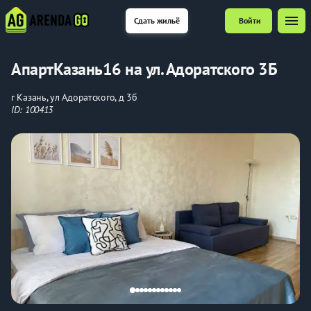
menu
Сдать жильё
Войти
АпартКазань16 на ул. Адоратского 3Б
г Казань, ул Адоратского, д 3б
ID: 100413