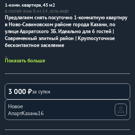
1-комн. квартира, 45 м2
6 гостей
·
этаж 8 из 14 , есть лифт
Предлагаем снять посуточно 1-комнатную квартиру 
в Ново-Савиновском районе города Казани, по 
улице Адоратского 3Б. Идеально для 6 гостей | 
Современный элитный район | Круглосуточное 
бесконтактное заселение
Расположение
Показать больше
В пешей доступности достопримечательности:
- Загс Чаша (Казан)
- Аквапарк Ривьера
- Татнефть Арена
3 000 ₽
за сутки
- Сквер Стамбул, Молодежный сквер
- Бульвар Белые Цветы, Фестивальный Бульвар
Новое
- также огромное количество кафе, ресторанов и 
АпартКазань16
другие заведения