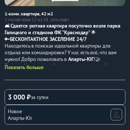
1-комн. квартира, 42 м2
5 гостей
·
этаж 12 из 18 , есть лифт
🛋️
Сдается уютная квартира посуточно возле парка 
Галицкого и стадиона ФК "Краснодар" 
🌟
🔑
БЕСКОНТАКТНОЕ ЗАСЕЛЕНИЕ 24/7
Находитесь в поисках идеальной квартиры для 
отдыха или командировки? У нас есть всё, что вам 
нужно! Добро пожаловать в 
Апарты-ЮГ
!🤝
Бронируйте прямо сейчас квартиру по самой 
Показать больше
выгодной цене!
Прежде чем забронировать, пожалуйста, 
внимательно прочтите наши правила проживания⚠️
———————————————————————————
3 000 ₽
за сутки
🌟
Почему стоит выбрать нашу квартиру?
🌿
Один из лучших парков России — в шаговой 
Новое
доступности
Апарты-Юг
Японский сад , ландшафтный дизайн мирового 
уровня , фонтаны и водные зоны , вечерняя 