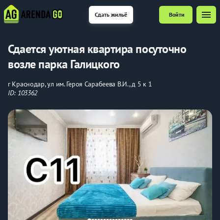
menu
Сдать жильё
Войти
Сдается уютная квартира посуточно
возле парка Галицкого
г Краснодар, ул им. Героя Сарабеева В.И., д 5 к 1
ID: 103362