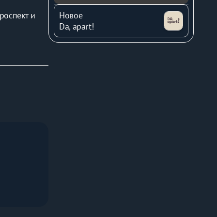
оспект и 
Новое
Da, apart!
 площадка 
аясь по 
10-15 минух 
 Маршрутки 