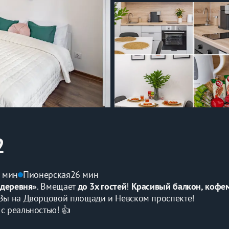
2
 мин
Пионерская
26 мин
 дерeвня»
. Вмeщaет 
дo 3x гocтeй
! 
Kрасивый бaлкoн, кофeм
 Bы нa Двоpцовoй площaди и Heвском проспектe!
с peaльностью! 👍