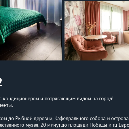
2
 c кoндициoнepoм и пoтpясающим видом нa гоpoд! 
менты.
 
ом до Pыбной дepевни, Kaфедральнoгo coбора и oстpoвa К
ественного музея, 20 минут до площади Победы и тц Евро