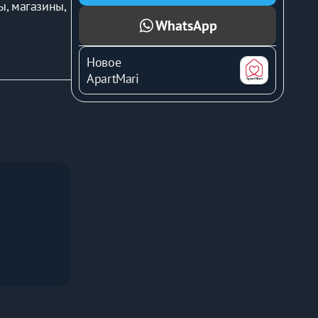
, магазины, 
WhatsApp
Центральный 
музей 
Новое
ApartMari
ого 
щим в 
икой.
фортного 