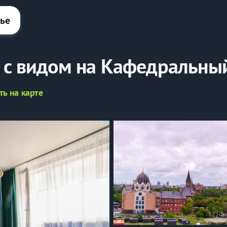
лье
 с видом на Кафедральны
ть на карте