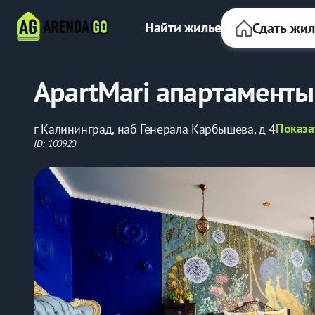
Найти жилье
Сдать жи
ApartMari апартаменты
Показа
г Калининград, наб Генерала Карбышева, д 4
ID: 100920