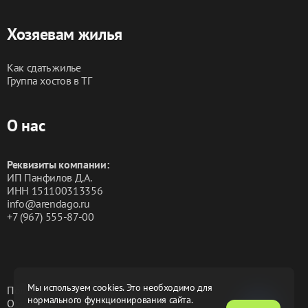
Хозяевам жилья
Как сдать жилье
Группа хостов в ТГ
О нас
Реквизиты компании:
ИП Панфилов Д.А.
ИНН 151100313356
info@arendago.ru
+7 (967) 555-87-00
Мы используем cookies. Это необходимо для
Политика конфиденциальности
нормального функционирования сайта.
Обработка персональных данных