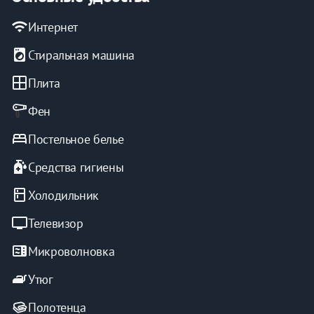
wifi
Интернет
local_laundry_service
Стиральная машина
window
Плита
Фен
bed
Постельное белье
sanitizer
Средства гигиены
kitchen
Холодильник
tv
Телевизор
microwave
Микроволновка
iron
Утюг
Полотенца