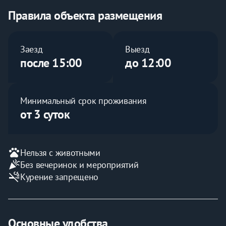
Стоимость Яндекс такси на сегодня 1200 руб. Если Вы 
приехали к нам на поезде, то ж/д вокзал в шаговой 
Правила объекта размещения
доступности прямо по аллее в 500 м. Для владельцев 
автомобилей предусмотрена бесплатная стоянка на 
проезжей части или во внутреннем дворе. 
Заезд
Выезд
Я рада своим гостям, надеюсь, вам будет удобно
после 15:00
до 12:00
Минимальный срок проживания
от 3 суток
pets
Нельзя с животными
celebration
Без вечеринок и мероприятий
smoke_free
Курение запрещено
Основные удобства