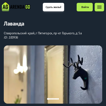
menu
Сдать жильё
Войти
Лаванда
Ставропольский край, г Пятигорск, пр-кт Горького, д 5а
ID: 100936