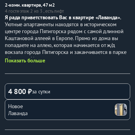
2-комн. квартира, 47 м2
4 гостя
·
этаж 2 из 3 , есть лифт
Я рада приветствовать Вас в квартире «Лаванда». 
Уютные апартаменты находятся в историческом 
центре города Пятигорска рядом с самой длинной 
Каштановой аллеей в Европе. Прямо из дома вы 
попадаете на аллею, которая начинается от ж/д 
вокзала города Пятигорска и заканчивается в парке 
«Цветник». Удачное расположение апартаментов 
Показать больше
позволит легко добраться пешком до основных 
достопримечательностей города. В квартире 
«Лаванда» две спальни с окнами во двор. Для вашего 
комфорта, квартира оборудована всем необходимым 
4 800 ₽
за сутки
для отдыха. Мы приготовили для вас постельное 
белье, полотенца и приятные мелочи, которые 
Новое
наполнят ваше пребывание максимальным уютом.
Лаванда
Как добраться.
От аэропорта Минеральные Воды лучше 
воспользоваться такси. Время в пути около 40 мин.  