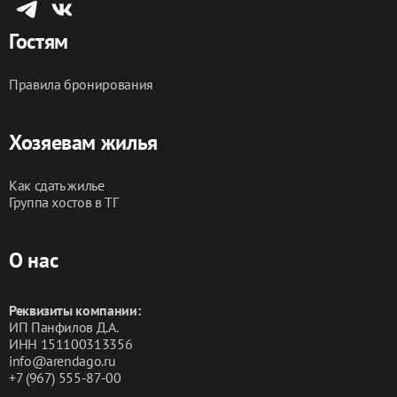
Забронируйте вашу идеальную квартиру прямо 
Гостям
сейчас по самой 
доступной цене
!
Мы ждем вас в Апарты-ЮГ! 
🌟
Правила бронирования
Хозяевам жилья
Как сдать жилье
Группа хостов в ТГ
О нас
Реквизиты компании:
ИП Панфилов Д.А.
ИНН 151100313356
info@arendago.ru
+7 (967) 555-87-00