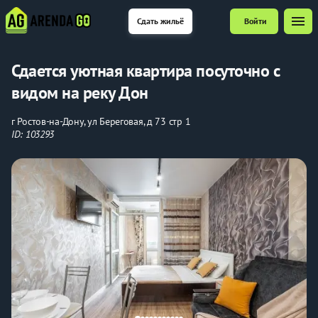
menu
Сдать жильё
Войти
Сдается уютная квартира посуточно с
видом на реку Дон
г Ростов-на-Дону, ул Береговая, д 73 стр 1
ID: 103293