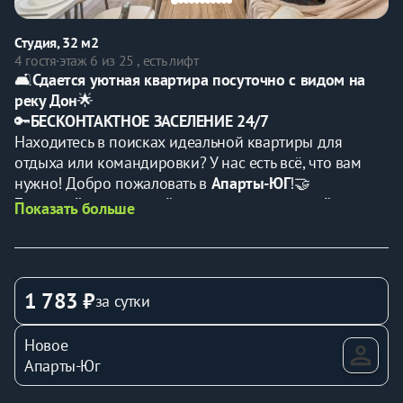
Студия, 32 м2
4 гостя
·
этаж 6 из 25 , есть лифт
🛋️
Сдается уютная квартира посуточно с видом на 
реку Дон
🌟
🔑
БЕСКОНТАКТНОЕ ЗАСЕЛЕНИЕ 24/7
Находитесь в поисках идеальной квартиры для 
отдыха или командировки? У нас есть всё, что вам 
нужно! Добро пожаловать в 
Апарты-ЮГ
!🤝
Бронируйте прямо сейчас квартиру по самой 
Показать больше
выгодной цене!
Прежде чем забронировать, пожалуйста, 
внимательно прочтите наши правила проживания⚠️
———————————————————————————
1 783 ₽
за сутки
🌟
Почему стоит выбрать нашу квартиру?
✅
Закрытый ЖК премиум класса
: ваш уют и 
Новое
безопасность на первом месте.
Апарты-Юг
✅
Потрясающий вид на реку Дон
: насладитесь 
великолепными закатами из окна.