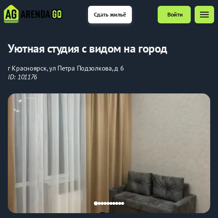
menu
Сдать жильё
Войти
Уютная студия с видом на город
г Красноярск, ул Петра Подзолкова, д 6
ID: 101176