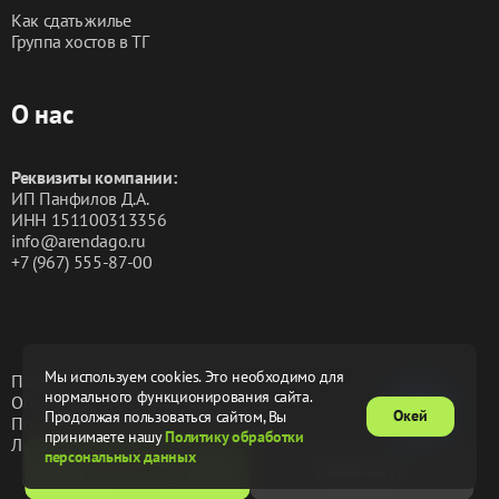
Как сдать жилье
В стоимость входит WI-FI и кабельное телевидение В 
Группа хостов в ТГ
стоимость входит белоснежное постельное белье и 
два больших белых
О нас
В квартире при уборке используются 
профессиональные дезинфицирующие средства 
Реквизиты компании:
GRАSS
ИП Панфилов Д.А.
ИНН 151100313356
info@arendago.ru
В пешей близости есть кинотеатр, супермаркеты, 
+7 (967) 555-87-00
продуктовые магазины, кафе, бары, кофейни, 
рестораны разной кухни (с возможностью доставки 
на дом) аптека, ТРЦ "Планета". Так же ТЦ "Оптима", ТЦ 
"Взлетка Плаза", Башня "Ванкор Нефть", Очень удобная 
автомобильная развязка в любой район города.
Мы используем cookies. Это необходимо для
Политика конфиденциальности
нормального функционирования сайта.
Обработка персональных данных
Окей
Продолжая пользоваться сайтом, Вы
Пользовательское соглашение
Оферта
принимаете нашу
Политику обработки
Лицензионное соглашение
персональных данных
Позвонить
Написать