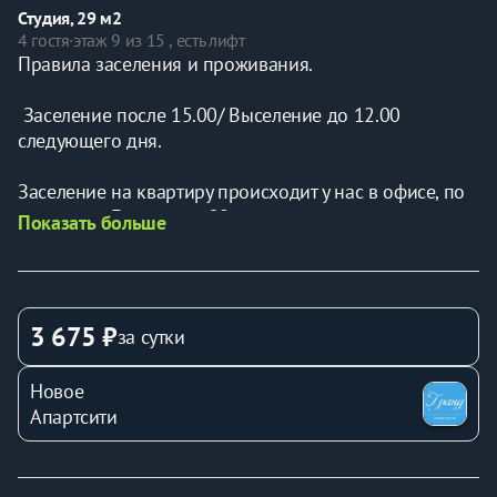
Студия, 29 м2
4 гостя
·
этаж 9 из 15 , есть лифт
Правила заселения и проживания.
 Заселение после 15.00/ Выселение до 12.00 
следующего дня.
Заселение на квартиру происходит у нас в офисе, по 
адресу: ул. Батурина д.20 или можно воспользоваться 
Показать больше
услугой "Встреча гостя на квартире". Стоимость услуги 
200 рублей. Время заезда заблаговременно 
согласовывается с менеджером.
3 675 ₽
за сутки
- Ранний заезд/ поздний выезд согласовывается с 
менеджером при бронировании ( услуга платная)
Новое
Апартсити
- Обязательное согласование с менеджером, 
нахождение домашних животных в квартире ( 
Взымается двойной страховой депозит на период 