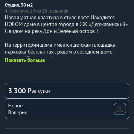
Студия, 30 м2
4 гостя
·
этаж 19 из 25 , есть лифт
Новая уютная квартира в стиле лофт. Находится 
НОВОМ доме в центре города в ЖК «Державинский»
С видом на реку Дон и Зелёный остров ! 
На территории дома имеется детская площадка, 
парковка бесплатная , рядом в соседнем доме 
магазин "Пятерочка"
Показать больше
 В 10 минутах от дома находится Театральная 
площадь, парк Революции и колесо обозрения, театр 
драмы имени М. Горького, парк имени Вити 
3 300 ₽
за сутки
Черевичкина, Медицинский университет, ул. Большая 
Садовая, Пушкинская улица, 
Новое
ДГТУ(ул.социалистическая), детские сады,школы, 
Валерия
кафе, бары рестораны, Вкусно и точка.
 - В квартире 4 спальных места: кровать и 