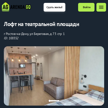
menu
Сдать жильё
Войти
Лофт на театральной площади
г Ростов-на-Дону, ул Береговая, д 73 стр 1
ID: 100352