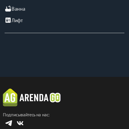
bathtub
Ванна
elevator
Лифт
Подписывайтесь на нас: