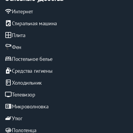
wifi
Интернет
local_laundry_service
Стиральная машина
window
Плита
Фен
bed
Постельное белье
sanitizer
Средства гигиены
kitchen
Холодильник
tv
Телевизор
microwave
Микроволновка
iron
Утюг
Полотенца