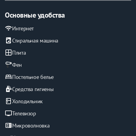
Основные удобства
wifi
Интернет
local_laundry_service
Стиральная машина
window
Плита
Фен
bed
Постельное белье
sanitizer
Средства гигиены
kitchen
Холодильник
tv
Телевизор
microwave
Микроволновка