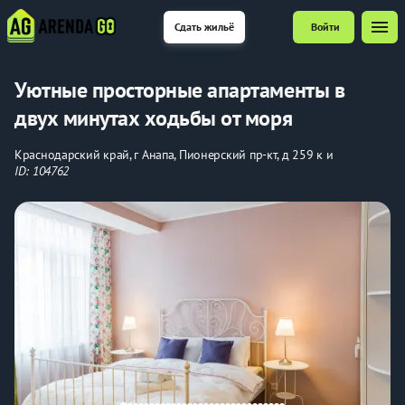
menu
Сдать жильё
Войти
Уютные просторные апартаменты в
двух минутах ходьбы от моря
Краснодарский край, г Анапа, Пионерский пр-кт, д 259 к и
ID: 104762