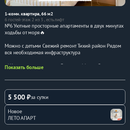
1-комн. квартира, 66 м2
6 гостей
·
этаж 2 из 3 , есть лифт
№6 Уютные просторные апартаменты в двух минутах 
ходьбы от моря🔥
Можно с детьми Свежий ремонт Тихий район Рядом 
вся необходимая инфраструктура 
📍Квартира находится в Джемете. Между Витязево и 
Показать больше
Анапой. Хорошее месторасположение, до моря 2 
минуты пешком. Хороший пляж, можно арендовать 
шезлонги, зонтики, купить воду мороженное и 
т.дРядом есть овощные и фруктовые лавки, магазины, 
5 500 ₽
за сутки
аптека, несколько столовых и кафе
Новое
☝️В квартире все удобства для проживания с 
ЛЕТО АПАРТ
ребёнком! Есть детская кроватка, стульчик, горшок, 
игрушки, книги 